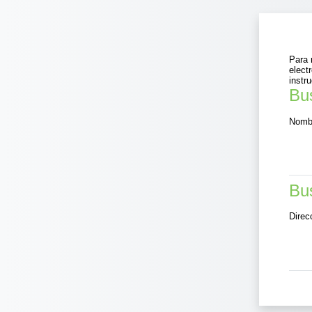
Salta al contenido principal
Para 
elect
instr
Bus
Bu
Nombr
Bus
Bus
Direc